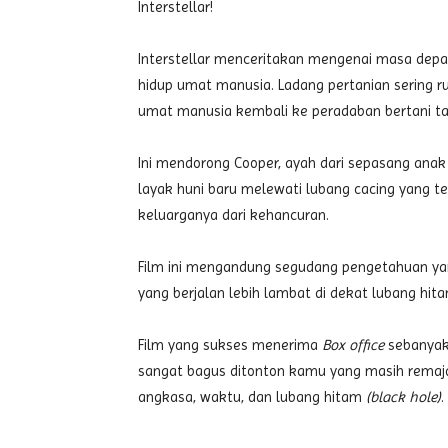
Interstellar!
Interstellar menceritakan mengenai masa dep
hidup umat manusia. Ladang pertanian sering r
umat manusia kembali ke peradaban bertani ta
Ini mendorong Cooper, ayah dari sepasang anak
layak huni baru melewati lubang cacing yang t
keluarganya dari kehancuran.
Film ini mengandung segudang pengetahuan y
yang berjalan lebih lambat di dekat lubang hita
Film yang sukses menerima
Box office
sebanyak 
sangat bagus ditonton kamu yang masih rema
angkasa, waktu, dan lubang hitam
(black hole)
.