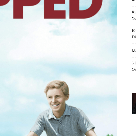
Ke
Ru
Yu
10
Di
Me
3 
Os