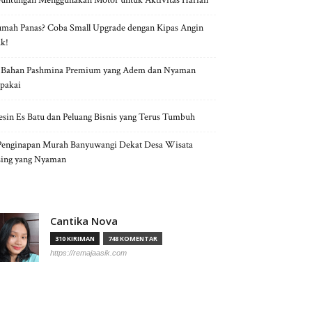
untungan Menggunakan Motor untuk Aktivitas Harian
mah Panas? Coba Small Upgrade dengan Kipas Angin
k!
 Bahan Pashmina Premium yang Adem dan Nyaman
pakai
sin Es Batu dan Peluang Bisnis yang Terus Tumbuh
Penginapan Murah Banyuwangi Dekat Desa Wisata
ing yang Nyaman
Cantika Nova
310 KIRIMAN
748 KOMENTAR
https://remajaasik.com