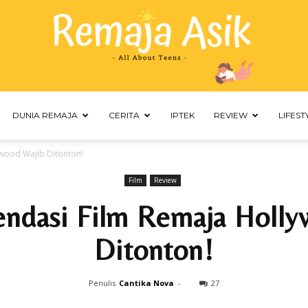
DUNIA REMAJA
CERITA
IPTEK
REVIEW
LIFEST
Remaja
wood Wajib Ditonton!
Film
Review
ndasi Film Remaja Holly
Asik
Ditonton!
Penulis
Cantika Nova
-
27