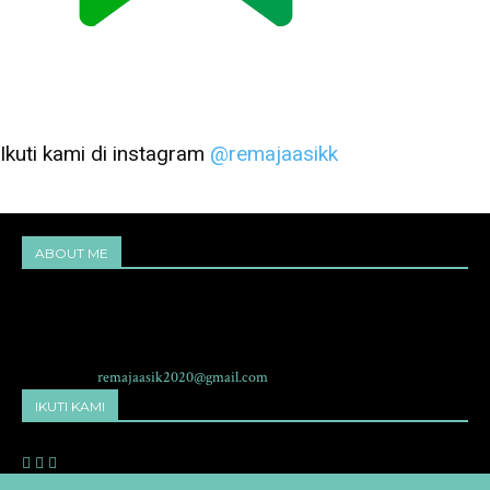
Ikuti kami di instagram
@remajaasikk
ABOUT ME
RemajaAsik.com adalah sebuah situs yang membahas seputar dunia
remaja, cerita, ilmu pengetahuan, teknologi dan hiburan yang
menggambarkan karakter yang aktif, sehat, pintar dan kreatif.
Contact me:
remajaasik2020@gmail.com
IKUTI KAMI