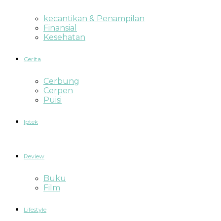
kecantikan & Penampilan
Finansial
Kesehatan
Cerita
Cerbung
Cerpen
Puisi
Iptek
Review
Buku
Film
Lifestyle