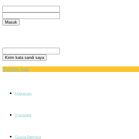
Selamat Datang! Masuk ke akun Anda
nama pengguna
kata sandi Anda
Lupa kata sandi Anda? mendapatkan bantuan
Privacy Policy
Pemulihan password
Memulihkan kata sandi anda
email Anda
Sebuah kata sandi akan dikirimkan ke email Anda.
Remaja Asik
Makanan
Translate
Dunia Remaja