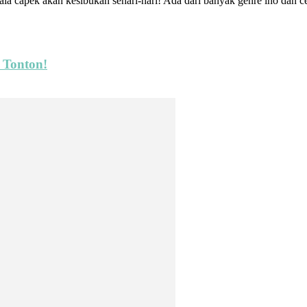
ala capek akan kesibukan sehari-hari! Ada dari banyak genre lho dan c
 Tonton!