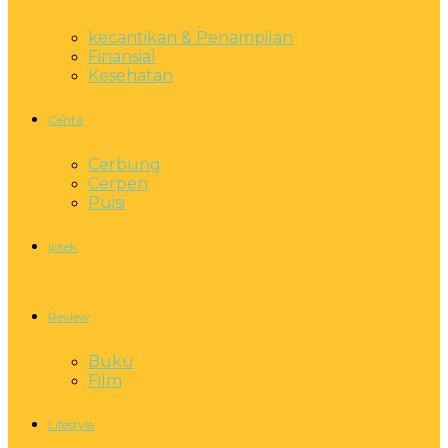
kecantikan & Penampilan
Finansial
Kesehatan
Cerita
Cerbung
Cerpen
Puisi
Iptek
Review
Buku
Film
Lifestyle