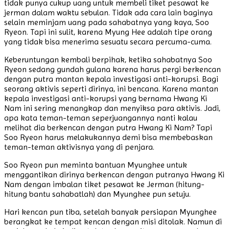
tidak punya cukup uang untuk membeli tiket pesawat ke
jerman dalam waktu sebulan. Tidak ada cara lain baginya
selain meminjam uang pada sahabatnya yang kaya, Soo
Ryeon. Tapi ini sulit, karena Myung Hee adalah tipe orang
yang tidak bisa menerima sesuatu secara percuma-cuma.
Keberuntungan kembali berpihak, ketika sahabatnya Soo
Ryeon sedang gundah gulana karena harus pergi berkencan
dengan putra mantan kepala investigasi anti-korupsi. Bagi
seorang aktivis seperti dirinya, ini bencana. Karena mantan
kepala investigasi anti-korupsi yang bernama Hwang Ki
Nam ini sering menangkap dan menyiksa para aktivis. Jadi,
apa kata teman-teman seperjuangannya nanti kalau
melihat dia berkencan dengan putra Hwang Ki Nam? Tapi
Soo Ryeon harus melakukannya demi bisa membebaskan
teman-teman aktivisnya yang di penjara.
Soo Ryeon pun meminta bantuan Myunghee untuk
menggantikan dirinya berkencan dengan putranya Hwang Ki
Nam dengan imbalan tiket pesawat ke Jerman (hitung-
hitung bantu sahabatlah) dan Myunghee pun setuju.
Hari kencan pun tiba, setelah banyak persiapan Myunghee
berangkat ke tempat kencan dengan misi ditolak. Namun di