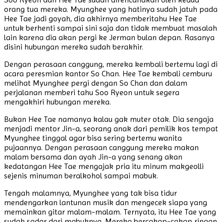
orang tua mereka. Myunghee yang hatinya sudah jatuh pada
Hee Tae jadi goyah, dia akhirnya memberitahu Hee Tae
untuk berhenti sampai sini saja dan tidak membuat masalah
lain karena dia akan pergi ke Jerman bulan depan. Rasanya
disini hubungan mereka sudah berakhir.
Dengan perasaan canggung, mereka kembali bertemu lagi di
acara peresmian kantor So Chan. Hee Tae kembali cemburu
melihat Myunghee pergi dengan So Chan dan dalam
perjalanan memberi tahu Soo Ryeon untuk segera
mengakhiri hubungan mereka.
Bukan Hee Tae namanya kalau gak muter otak. Dia sengaja
menjadi mentor Jin-a, seorang anak dari pemilik kos tempat
Myunghee tinggal agar bisa sering bertemu wanita
pujaannya. Dengan perasaan canggung mereka makan
malam bersama dan ayah Jin-a yang senang akan
kedatangan Hee Tae mengajak pria itu minum makgeolli
sejenis minuman beralkohol sampai mabuk.
Tengah malamnya, Myunghee yang tak bisa tidur
mendengarkan lantunan musik dan mengecek siapa yang
memainkan gitar malam-malam. Ternyata, itu Hee Tae yang
sudah sadar dari mabuknya. Mereka bercakap-cakap ringan