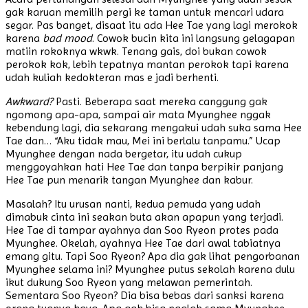
gak karuan memilih pergi ke taman untuk mencari udara
segar. Pas banget, disaat itu ada Hee Tae yang lagi merokok
karena
bad mood
. Cowok bucin kita ini langsung gelagapan
matiin rokoknya wkwk. Tenang gais, doi bukan cowok
perokok kok, lebih tepatnya mantan perokok tapi karena
udah kuliah kedokteran mas e jadi berhenti.
Awkward?
Pasti. Beberapa saat mereka canggung gak
ngomong apa-apa, sampai air mata Myunghee nggak
kebendung lagi, dia sekarang mengakui udah suka sama Hee
Tae dan… “Aku tidak mau, Mei ini berlalu tanpamu.” Ucap
Myunghee dengan nada bergetar, itu udah cukup
menggoyahkan hati Hee Tae dan tanpa berpikir panjang
Hee Tae pun menarik tangan Myunghee dan kabur.
Masalah? Itu urusan nanti, kedua pemuda yang udah
dimabuk cinta ini seakan buta akan apapun yang terjadi.
Hee Tae di tampar ayahnya dan Soo Ryeon protes pada
Myunghee. Okelah, ayahnya Hee Tae dari awal tabiatnya
emang gitu. Tapi Soo Ryeon? Apa dia gak lihat pengorbanan
Myunghee selama ini? Myunghee putus sekolah karena dulu
ikut dukung Soo Ryeon yang melawan pemerintah.
Sementara Soo Ryeon? Dia bisa bebas dari sanksi karena