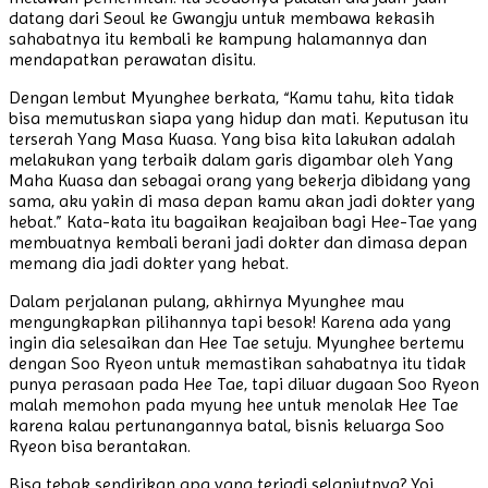
datang dari Seoul ke Gwangju untuk membawa kekasih
sahabatnya itu kembali ke kampung halamannya dan
mendapatkan perawatan disitu.
Dengan lembut Myunghee berkata, “Kamu tahu, kita tidak
bisa memutuskan siapa yang hidup dan mati. Keputusan itu
terserah Yang Masa Kuasa. Yang bisa kita lakukan adalah
melakukan yang terbaik dalam garis digambar oleh Yang
Maha Kuasa dan sebagai orang yang bekerja dibidang yang
sama, aku yakin di masa depan kamu akan jadi dokter yang
hebat.” Kata-kata itu bagaikan keajaiban bagi Hee-Tae yang
membuatnya kembali berani jadi dokter dan dimasa depan
memang dia jadi dokter yang hebat.
Dalam perjalanan pulang, akhirnya Myunghee mau
mengungkapkan pilihannya tapi besok! Karena ada yang
ingin dia selesaikan dan Hee Tae setuju. Myunghee bertemu
dengan Soo Ryeon untuk memastikan sahabatnya itu tidak
punya perasaan pada Hee Tae, tapi diluar dugaan Soo Ryeon
malah memohon pada myung hee untuk menolak Hee Tae
karena kalau pertunangannya batal, bisnis keluarga Soo
Ryeon bisa berantakan.
Bisa tebak sendirikan apa yang terjadi selanjutnya? Yoi,