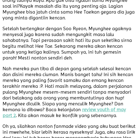
orang tuanya kaya. Apa gak bisa ngalah sama Myunghee
soal ini?Kayak masalah dia itu yang penting aja. Lagian
Myunghee bisa jatuh cinta sama Hee Taekan gegara dia juga
yang minta digantiin kencan.
Setelah bertengkar dengan Soo Ryeon, Myunghee agaknya
menyesal juga karena sudah mengungkit masa lalu
sahabatnya. Tapi perasaan sakit hati itu pun seketika sirna
begitu melihat Hee Tae. Sekarang mereka akan kencan
untuk yang ketiga kalinya. Sumpah ya, ini tuh gemesin
parah! Mesti nonton sendiri deh.
Nah mereka pun tiba di depan gang setelah selesai kencan
dan disini mereka ciuman. Manis banget tahu! Ini sih kencan
mereka yang paling favorit samaku dan emang kencan
terakhir mereka :P. Hati masih melayang, dalam perjalanan
pulang Myunghee mesem-mesem sendiri tanpa menyadari
dari belakang ada orang yang membuntutinya dan hup!
Myunghee diculik. Siapa yang menculik Myunghee? Dan
kemana ia dibawa? Baca kelanjutan
review youth of may
part 2
.
Kita akan masuk ke konflik yang sebenarnya.
Oh ya, silahkan nonton fanmade video yang aku buat berikut
ini mwehehe, biar lebih kerasa nyeseknya! Juga, aku rasa lirik
dari lagu ini tuh bener-bener menggambarin hubungan Hee