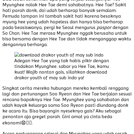
Myunghee nolak Hee Tae demi sahabatnya. Hee Tae? Sakit
hati parah donk, doi udah berharap banyak semalam.
Pemuda tampan ini tambah sakit hati karena besoknya
myung hee yang udah hopeless dan hanya bisa berharap
pada beasiswanya, pergi ke Seoul mengurus
paspor
dengan
So Chan. Hee Tae merasa Myunghee nggak berusaha untuk
bisa bersama dengan Hee Tae dan tidak menganggap waktu
dengannya berharga.
Adegan Hee Tae yang tak habis pikir dengan
tindakan Myunghee. sabar ya Hee Tae, kamu
kuat! Wajib nonton gais, siilahkan download
drakor youth of may sub indo ya!
Singkat cerita mereka hubungan mereka kembali renggang
lagi dan pertunangan Soo Ryeon dan Hee Tae berjalan sesuai
rencana bapaknya Hee Tae. Myunghee yang sahabatan dan
udah kayak keluarga sama Soo Ryeon pasti diundang donk
ke acara itu. Bisa bayangin nyeseknya gais? Aku sebagai
penonton aja greget parah. Gini amat ya cinta beda
ekonomi😧🤦‍♀️.
Acara pertunangan selesai dan Myunghee yang udah sesak