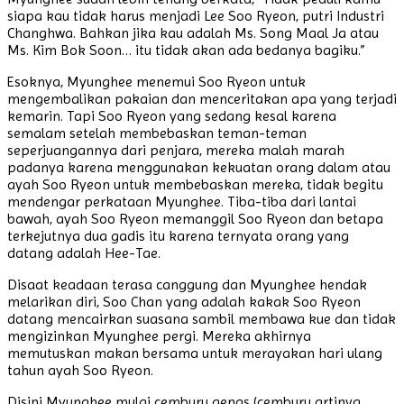
siapa kau tidak harus menjadi Lee Soo Ryeon, putri Industri
Changhwa. Bahkan jika kau adalah Ms. Song Maal Ja atau
Ms. Kim Bok Soon… itu tidak akan ada bedanya bagiku.”
Esoknya, Myunghee menemui Soo Ryeon untuk
mengembalikan pakaian dan menceritakan apa yang terjadi
kemarin. Tapi Soo Ryeon yang sedang kesal karena
semalam setelah membebaskan teman-teman
seperjuangannya dari penjara, mereka malah marah
padanya karena menggunakan kekuatan orang dalam atau
ayah Soo Ryeon untuk membebaskan mereka, tidak begitu
mendengar perkataan Myunghee. Tiba-tiba dari lantai
bawah, ayah Soo Ryeon memanggil Soo Ryeon dan betapa
terkejutnya dua gadis itu karena ternyata orang yang
datang adalah Hee-Tae.
Disaat keadaan terasa canggung dan Myunghee hendak
melarikan diri, Soo Chan yang adalah kakak Soo Ryeon
datang mencairkan suasana sambil membawa kue dan tidak
mengizinkan Myunghee pergi. Mereka akhirnya
memutuskan makan bersama untuk merayakan hari ulang
tahun ayah Soo Ryeon.
Disini Myunghee mulai cemburu gengs (cemburu artinya