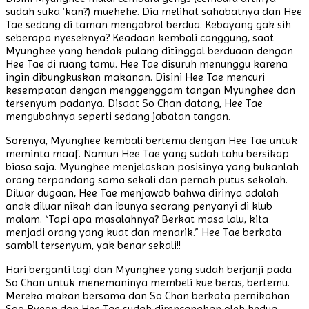
sudah suka ‘kan?) muehehe. Dia melihat sahabatnya dan Hee
Tae sedang di taman mengobrol berdua. Kebayang gak sih
seberapa nyeseknya? Keadaan kembali canggung, saat
Myunghee yang hendak pulang ditinggal berduaan dengan
Hee Tae di ruang tamu. Hee Tae disuruh menunggu karena
ingin dibungkuskan makanan. Disini Hee Tae mencuri
kesempatan dengan menggenggam tangan Myunghee dan
tersenyum padanya. Disaat So Chan datang, Hee Tae
mengubahnya seperti sedang jabatan tangan.
Sorenya, Myunghee kembali bertemu dengan Hee Tae untuk
meminta maaf. Namun Hee Tae yang sudah tahu bersikap
biasa saja. Myunghee menjelaskan posisinya yang bukanlah
orang terpandang sama sekali dan pernah putus sekolah.
Diluar dugaan, Hee Tae menjawab bahwa dirinya adalah
anak diluar nikah dan ibunya seorang penyanyi di klub
malam. “Tapi apa masalahnya? Berkat masa lalu, kita
menjadi orang yang kuat dan menarik.” Hee Tae berkata
sambil tersenyum, yak benar sekali!!
Hari berganti lagi dan Myunghee yang sudah berjanji pada
So Chan untuk menemaninya membeli kue beras, bertemu.
Mereka makan bersama dan So Chan berkata pernikahan
Soo Ryeon dan Hee Tae sudah direncanakan oleh kedua