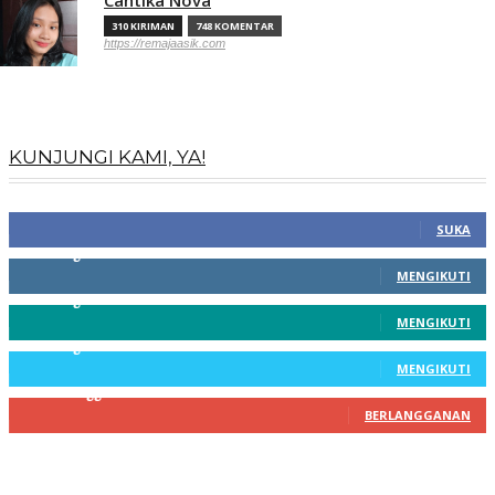
310 KIRIMAN
748 KOMENTAR
https://remajaasik.com
KUNJUNGI KAMI, YA!
100
Fans
SUKA
256
Pengikut
MENGIKUTI
369
Pengikut
MENGIKUTI
217
Pengikut
MENGIKUTI
200
Pelanggan
BERLANGGANAN