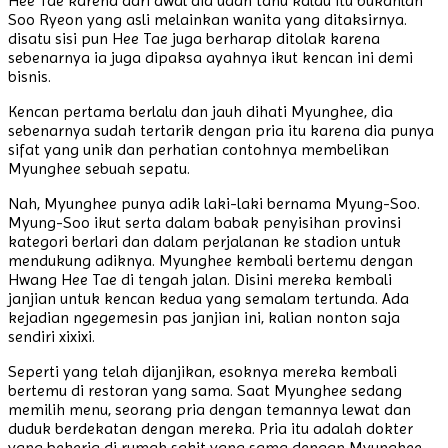
Hee Tae karena dari awal dia udah tahu kalau itu bukanlah
Soo Ryeon yang asli melainkan wanita yang ditaksirnya.
disatu sisi pun Hee Tae juga berharap ditolak karena
sebenarnya ia juga dipaksa ayahnya ikut kencan ini demi
bisnis.
Kencan pertama berlalu dan jauh dihati Myunghee, dia
sebenarnya sudah tertarik dengan pria itu karena dia punya
sifat yang unik dan perhatian contohnya membelikan
Myunghee sebuah sepatu.
Nah, Myunghee punya adik laki-laki bernama Myung-Soo.
Myung-Soo ikut serta dalam babak penyisihan provinsi
kategori berlari dan dalam perjalanan ke stadion untuk
mendukung adiknya. Myunghee kembali bertemu dengan
Hwang Hee Tae di tengah jalan. Disini mereka kembali
janjian untuk kencan kedua yang semalam tertunda. Ada
kejadian ngegemesin pas janjian ini, kalian nonton saja
sendiri xixixi.
Seperti yang telah dijanjikan, esoknya mereka kembali
bertemu di restoran yang sama. Saat Myunghee sedang
memilih menu, seorang pria dengan temannya lewat dan
duduk berdekatan dengan mereka. Pria itu adalah dokter
yang bekerja di rumah sakit yang sama dengan Myunghee.