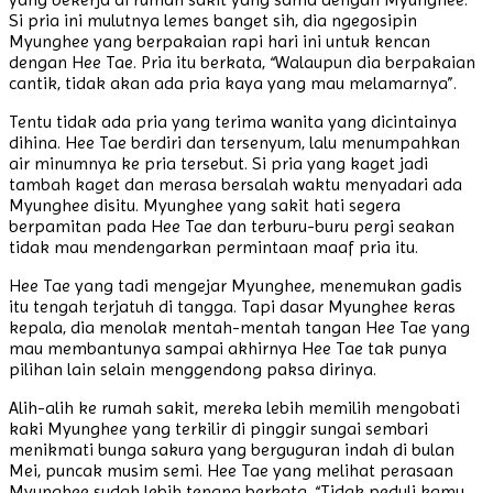
Si pria ini mulutnya lemes banget sih, dia ngegosipin
Myunghee yang berpakaian rapi hari ini untuk kencan
dengan Hee Tae. Pria itu berkata, “Walaupun dia berpakaian
cantik, tidak akan ada pria kaya yang mau melamarnya”.
Tentu tidak ada pria yang terima wanita yang dicintainya
dihina. Hee Tae berdiri dan tersenyum, lalu menumpahkan
air minumnya ke pria tersebut. Si pria yang kaget jadi
tambah kaget dan merasa bersalah waktu menyadari ada
Myunghee disitu. Myunghee yang sakit hati segera
berpamitan pada Hee Tae dan terburu-buru pergi seakan
tidak mau mendengarkan permintaan maaf pria itu.
Hee Tae yang tadi mengejar Myunghee, menemukan gadis
itu tengah terjatuh di tangga. Tapi dasar Myunghee keras
kepala, dia menolak mentah-mentah tangan Hee Tae yang
mau membantunya sampai akhirnya Hee Tae tak punya
pilihan lain selain menggendong paksa dirinya.
Alih-alih ke rumah sakit, mereka lebih memilih mengobati
kaki Myunghee yang terkilir di pinggir sungai sembari
menikmati bunga sakura yang berguguran indah di bulan
Mei, puncak musim semi. Hee Tae yang melihat perasaan
Myunghee sudah lebih tenang berkata, “Tidak peduli kamu