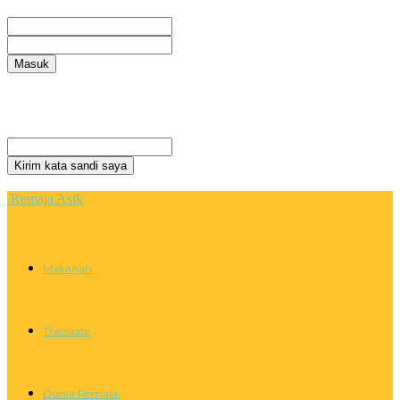
Selamat Datang! Masuk ke akun Anda
nama pengguna
kata sandi Anda
Lupa kata sandi Anda? mendapatkan bantuan
Privacy Policy
Pemulihan password
Memulihkan kata sandi anda
email Anda
Sebuah kata sandi akan dikirimkan ke email Anda.
Remaja Asik
Makanan
Translate
Dunia Remaja