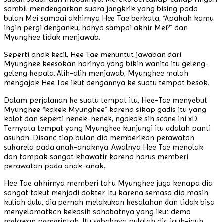
sambil mendengarkan suara jangkrik yang bising pada
bulan Mei sampai akhirnya Hee Tae berkata, “Apakah kamu
ingin pergi denganku, hanya sampai akhir Mei?” dan
Myunghee tidak menjawab.
Seperti anak kecil, Hee Tae menuntut jawaban dari
Myunghee keesokan harinya yang bikin wanita itu geleng-
geleng kepala. Alih-alih menjawab, Myunghee malah
mengajak Hee Tae ikut dengannya ke suatu tempat besok.
Dalam perjalanan ke suatu tempat itu, Hee-Tae menyebut
Myunghee “kakek Myunghee” karena sikap gadis itu yang
kolot dan seperti nenek-nenek, ngakak sih scane ini xD.
Ternyata tempat yang Myunghee kunjungi itu adalah panti
asuhan. Disana tiap bulan dia memberikan perawatan
sukarela pada anak-anaknya. Awalnya Hee Tae menolak
dan tampak sangat khawatir karena harus memberi
perawatan pada anak-anak.
Hee Tae akhirnya memberi tahu Myunghee juga kenapa dia
sangat takut menjadi dokter. Itu karena semasa dia masih
kuliah dulu, dia pernah melakukan kesalahan dan tidak bisa
menyelamatkan kekasih sahabatnya yang ikut demo
melawan pemerintah. Itu sebabnya pulalah dia jauh-jauh