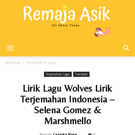
Remaja
Beranda
Terjemahan Lagu
Terjemahan Lagu
Translate
Asik
Lirik Lagu Wolves Lirik
Terjemahan Indonesia –
Selena Gomez &
Marshmello
Penulis
Cantika Nova
-
0