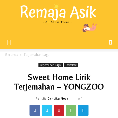
Remaja
Beranda
Terjemahan Lagu
Terjemahan Lagu
Translate
Asik
Sweet Home Lirik
Terjemahan – YONGZOO
Penulis
Cantika Nova
-
1