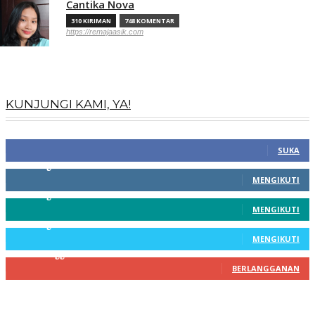
Cantika Nova
310 KIRIMAN
748 KOMENTAR
https://remajaasik.com
KUNJUNGI KAMI, YA!
100
Fans
SUKA
256
Pengikut
MENGIKUTI
369
Pengikut
MENGIKUTI
217
Pengikut
MENGIKUTI
200
Pelanggan
BERLANGGANAN