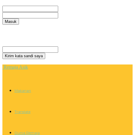
Selamat Datang! Masuk ke akun Anda
nama pengguna
kata sandi Anda
Lupa kata sandi Anda? mendapatkan bantuan
Privacy Policy
Pemulihan password
Memulihkan kata sandi anda
email Anda
Sebuah kata sandi akan dikirimkan ke email Anda.
Remaja Asik
Makanan
Translate
Dunia Remaja