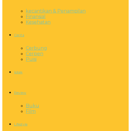
kecantikan & Penampilan
Finansial
Kesehatan
Cerita
Cerbung
Cerpen
Puisi
Iptek
Review
Buku
Film
Lifestyle