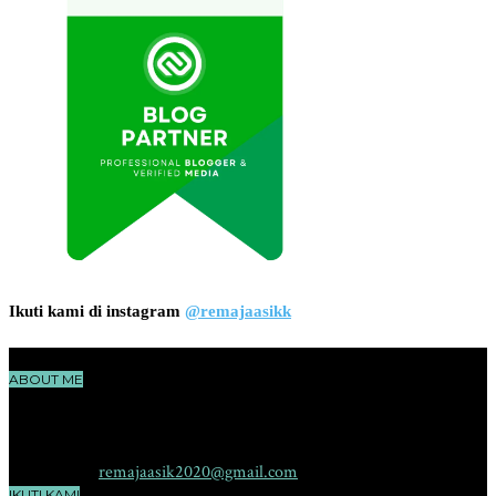
Ikuti kami di instagram
@remajaasikk
ABOUT ME
RemajaAsik.com adalah sebuah situs yang membahas seputar dunia
remaja, cerita, ilmu pengetahuan, teknologi dan hiburan yang
menggambarkan karakter yang aktif, sehat, pintar dan kreatif.
Contact me:
remajaasik2020@gmail.com
IKUTI KAMI