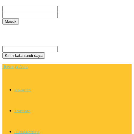
Selamat Datang! Masuk ke akun Anda
nama pengguna
kata sandi Anda
Lupa kata sandi Anda? mendapatkan bantuan
Privacy Policy
Pemulihan password
Memulihkan kata sandi anda
email Anda
Sebuah kata sandi akan dikirimkan ke email Anda.
Remaja Asik
Makanan
Translate
Dunia Remaja