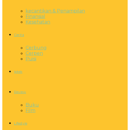
kecantikan & Penampilan
Finansial
Kesehatan
Cerita
Cerbung
Cerpen
Puisi
Iptek
Review
Buku
Film
Lifestyle