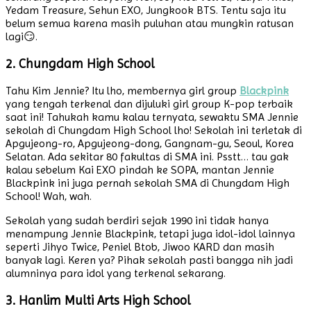
Yedam Treasure, Sehun EXO, Jungkook BTS. Tentu saja itu
belum semua karena masih puluhan atau mungkin ratusan
lagi😏.
2. Chungdam High School
Tahu Kim Jennie? Itu lho, membernya girl group
Blackpink
yang tengah terkenal dan dijuluki girl group K-pop terbaik
saat ini! Tahukah kamu kalau ternyata, sewaktu SMA Jennie
sekolah di Chungdam High School lho! Sekolah ini terletak di
Apgujeong-ro, Apgujeong-dong, Gangnam-gu, Seoul, Korea
Selatan. Ada sekitar 80 fakultas di SMA ini. Psstt… tau gak
kalau sebelum Kai EXO pindah ke SOPA, mantan Jennie
Blackpink ini juga pernah sekolah SMA di Chungdam High
School! Wah, wah.
Sekolah yang sudah berdiri sejak 1990 ini tidak hanya
menampung Jennie Blackpink, tetapi juga idol-idol lainnya
seperti Jihyo Twice, Peniel Btob, Jiwoo KARD dan masih
banyak lagi. Keren ya? Pihak sekolah pasti bangga nih jadi
alumninya para idol yang terkenal sekarang.
3. Hanlim Multi Arts High School