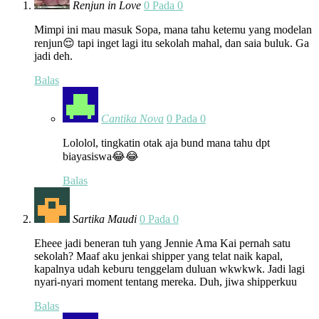
Renjun in Love
0 Pada 0
Mimpi ini mau masuk Sopa, mana tahu ketemu yang modelan
renjun😌 tapi inget lagi itu sekolah mahal, dan saia buluk. Ga
jadi deh.
Balas
Cantika Nova
0 Pada 0
Lololol, tingkatin otak aja bund mana tahu dpt
biayasiswa😂😂
Balas
Sartika Maudi
0 Pada 0
Eheee jadi beneran tuh yang Jennie Ama Kai pernah satu
sekolah? Maaf aku jenkai shipper yang telat naik kapal,
kapalnya udah keburu tenggelam duluan wkwkwk. Jadi lagi
nyari-nyari moment tentang mereka. Duh, jiwa shipperkuu
Balas