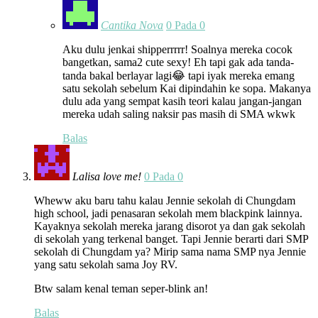
Cantika Nova
0 Pada 0
Aku dulu jenkai shipperrrrr! Soalnya mereka cocok
bangetkan, sama2 cute sexy! Eh tapi gak ada tanda-
tanda bakal berlayar lagi😂 tapi iyak mereka emang
satu sekolah sebelum Kai dipindahin ke sopa. Makanya
dulu ada yang sempat kasih teori kalau jangan-jangan
mereka udah saling naksir pas masih di SMA wkwk
Balas
Lalisa love me!
0 Pada 0
Wheww aku baru tahu kalau Jennie sekolah di Chungdam
high school, jadi penasaran sekolah mem blackpink lainnya.
Kayaknya sekolah mereka jarang disorot ya dan gak sekolah
di sekolah yang terkenal banget. Tapi Jennie berarti dari SMP
sekolah di Chungdam ya? Mirip sama nama SMP nya Jennie
yang satu sekolah sama Joy RV.
Btw salam kenal teman seper-blink an!
Balas