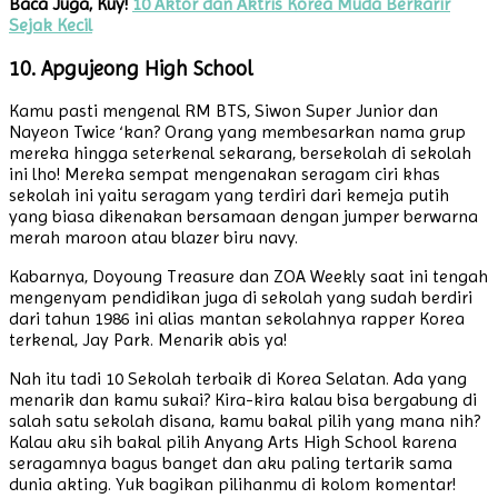
Baca Juga, Kuy!
10 Aktor dan Aktris Korea Muda Berkarir
Sejak Kecil
10. Apgujeong High School
Kamu pasti mengenal RM BTS, Siwon Super Junior dan
Nayeon Twice ‘kan? Orang yang membesarkan nama grup
mereka hingga seterkenal sekarang, bersekolah di sekolah
ini lho! Mereka sempat mengenakan seragam ciri khas
sekolah ini yaitu seragam yang terdiri dari kemeja putih
yang biasa dikenakan bersamaan dengan jumper berwarna
merah maroon atau blazer biru navy.
Kabarnya, Doyoung Treasure dan ZOA Weekly saat ini tengah
mengenyam pendidikan juga di sekolah yang sudah berdiri
dari tahun 1986 ini alias mantan sekolahnya rapper Korea
terkenal, Jay Park. Menarik abis ya!
Nah itu tadi 10 Sekolah terbaik di Korea Selatan. Ada yang
menarik dan kamu sukai? Kira-kira kalau bisa bergabung di
salah satu sekolah disana, kamu bakal pilih yang mana nih?
Kalau aku sih bakal pilih Anyang Arts High School karena
seragamnya bagus banget dan aku paling tertarik sama
dunia akting. Yuk bagikan pilihanmu di kolom komentar!