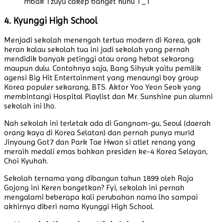
mbak Tzuyu cakep banget huhu T_T
4. Kyunggi High School
Menjadi sekolah menengah tertua modern di Korea, gak
heran kalau sekolah tua ini jadi sekolah yang pernah
mendidik banyak petinggi atau orang hebat sekarang
maupun dulu. Contohnya saja, Bang Sihyuk yaitu pemilik
agensi Big Hit Entertainment yang menaungi boy group
Korea populer sekarang, BTS. Aktor Yoo Yeon Seok yang
membintangi Hospital Playlist dan Mr. Sunshine pun alumni
sekolah ini lho.
Nah sekolah ini terletak ada di Gangnam-gu, Seoul (daerah
orang kaya di Korea Selatan) dan pernah punya murid
Jinyoung Got7 dan Park Tae Hwan si atlet renang yang
meraih medali emas bahkan presiden ke-4 Korea Selayan,
Choi Kyuhah.
Sekolah ternama yang dibangun tahun 1899 oleh Raja
Gojong ini Keren bangetkan? Fyi, sekolah ini pernah
mengalami beberapa kali perubahan nama lho sampai
akhirnya diberi nama Kyunggi High School.