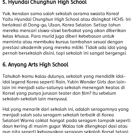
5. Hyundai Chunghun High School
Yuk, kenalan sama salah sekolah asrama swasta Korea!
Yaitu Hyundai Chunghun High School atau disingkat HCHS. Ini
berlokasi di Dong-gu, Ulsan, Korea Selatan. Setiap tahun
mereka mencari siswa-siswi berbakat yang akan diberikan
kelas khusus. Para murid juga diberi kebebasan untuk
meminta atau membuka kursus tambahan sesuai dengan
prestasi akademik yang mereka miliki. Tidak ada idol yang
pernah bersekolah disini, tapi sekolah ini sangat bergengsi.
6. Anyang Arts High School
Tahukah kamu kalau dulunya, sekolah yang mendidik idol-
idol legend Korea seperti Rain, Yubin Wonder Girls dan lain-
lain ini menjadi satu-satunya sekolah menengah keatas di
Korsel yang punya jurusan teater dan film? Itu sebelum
sekolah-sekolah lain menyusul.
Hal yang menarik dari sekolah ini, adalah seragamnya yang
menjadi salah satu seragam sekolah terbaik di Korea
Selatan! Warna coklat hangat pada seragam tampak seperti
daun kering di musim gugur. Walau tak dilengkapi dasi atau
pun pita seperti kebanyakan seragam sekolah Korsel tetapi