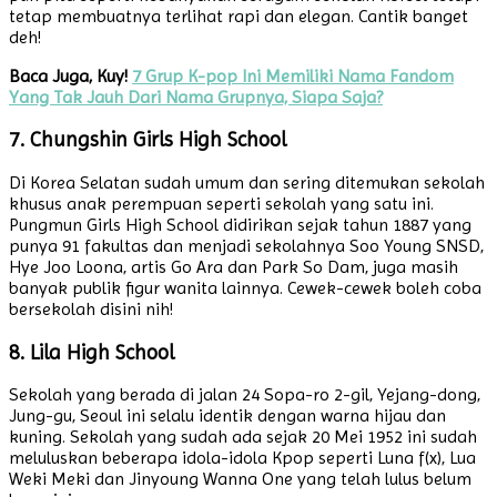
tetap membuatnya terlihat rapi dan elegan. Cantik banget
deh!
Baca Juga, Kuy!
7 Grup K-pop Ini Memiliki Nama Fandom
Yang Tak Jauh Dari Nama Grupnya, Siapa Saja?
7. Chungshin Girls High School
Di Korea Selatan sudah umum dan sering ditemukan sekolah
khusus anak perempuan seperti sekolah yang satu ini.
Pungmun Girls High School didirikan sejak tahun 1887 yang
punya 91 fakultas dan menjadi sekolahnya Soo Young SNSD,
Hye Joo Loona, artis Go Ara dan Park So Dam, juga masih
banyak publik figur wanita lainnya. Cewek-cewek boleh coba
bersekolah disini nih!
8. Lila High School
Sekolah yang berada di jalan 24 Sopa-ro 2-gil, Yejang-dong,
Jung-gu, Seoul ini selalu identik dengan warna hijau dan
kuning. Sekolah yang sudah ada sejak 20 Mei 1952 ini sudah
meluluskan beberapa idola-idola Kpop seperti Luna f(x), Lua
Weki Meki dan Jinyoung Wanna One yang telah lulus belum