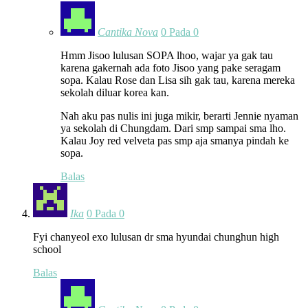
Cantika Nova
0 Pada 0
Hmm Jisoo lulusan SOPA lhoo, wajar ya gak tau
karena gakernah ada foto Jisoo yang pake seragam
sopa. Kalau Rose dan Lisa sih gak tau, karena mereka
sekolah diluar korea kan.
Nah aku pas nulis ini juga mikir, berarti Jennie nyaman
ya sekolah di Chungdam. Dari smp sampai sma lho.
Kalau Joy red velveta pas smp aja smanya pindah ke
sopa.
Balas
Ika
0 Pada 0
Fyi chanyeol exo lulusan dr sma hyundai chunghun high
school
Balas