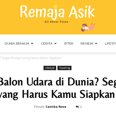
DUNIA REMAJA
CERITA
IPTEK
REVIEW
LIFEST
Remaja
? Segini Budget yang Harus Kamu Siapkan!
Lifestyle
Traveling
alon Udara di Dunia? Se
Asik
yang Harus Kamu Siapkan
Penulis
Cantika Nova
-
2