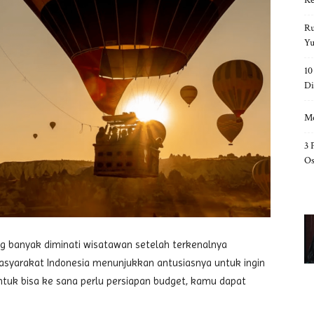
Ke
Ru
Yu
10
Di
Me
3 
Os
ng banyak diminati wisatawan setelah terkenalnya
asyarakat Indonesia menunjukkan antusiasnya untuk ingin
Untuk bisa ke sana perlu persiapan budget, kamu dapat