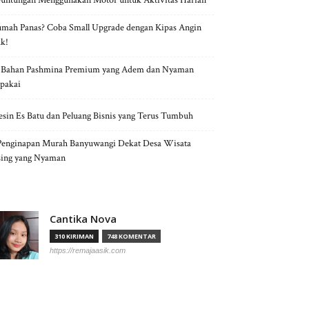
untungan Menggunakan Motor untuk Aktivitas Harian
mah Panas? Coba Small Upgrade dengan Kipas Angin
k!
 Bahan Pashmina Premium yang Adem dan Nyaman
pakai
sin Es Batu dan Peluang Bisnis yang Terus Tumbuh
Penginapan Murah Banyuwangi Dekat Desa Wisata
ing yang Nyaman
Cantika Nova
310 KIRIMAN
748 KOMENTAR
https://remajaasik.com