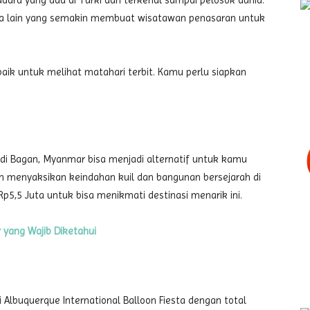
dara yang ada di Turki dan terkenal sampai pelosok dunia.
ata lain yang semakin membuat wisatawan penasaran untuk
aik untuk melihat matahari terbit. Kamu perlu siapkan
ra di Bagan, Myanmar bisa menjadi alternatif untuk kamu
an menyaksikan keindahan kuil dan bangunan bersejarah di
p5,5 Juta untuk bisa menikmati destinasi menarik ini.
 yang Wajib Diketahui
Albuquerque International Balloon Fiesta dengan total