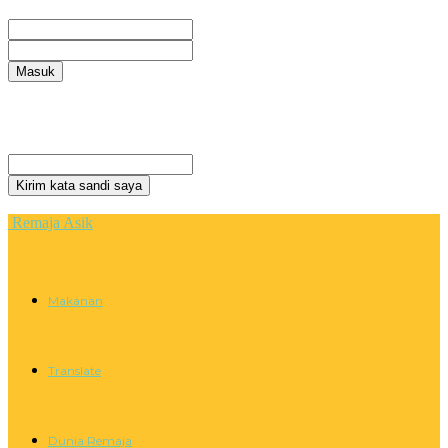
Selamat Datang! Masuk ke akun Anda
nama pengguna
kata sandi Anda
Lupa kata sandi Anda? mendapatkan bantuan
Privacy Policy
Pemulihan password
Memulihkan kata sandi anda
email Anda
Sebuah kata sandi akan dikirimkan ke email Anda.
Remaja Asik
Makanan
Translate
Dunia Remaja