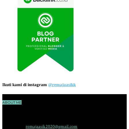
Ikuti kami di instagram
@remajaasikk
ABOUT ME
RemajaAsik.com adalah sebuah situs yang membahas seputar dunia
remaja, cerita, ilmu pengetahuan, teknologi dan hiburan yang
menggambarkan karakter yang aktif, sehat, pintar dan kreatif.
Contact me:
remajaasik2020@gmail.com