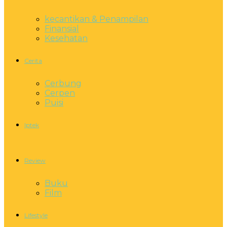
kecantikan & Penampilan
Finansial
Kesehatan
Cerita
Cerbung
Cerpen
Puisi
Iptek
Review
Buku
Film
Lifestyle