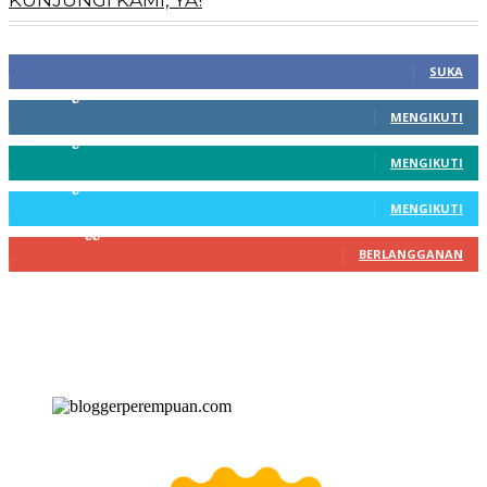
KUNJUNGI KAMI, YA!
100
Fans
SUKA
256
Pengikut
MENGIKUTI
369
Pengikut
MENGIKUTI
217
Pengikut
MENGIKUTI
200
Pelanggan
BERLANGGANAN