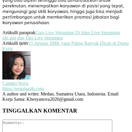
yang bisa dipilih sehingga bisa dimanfaatkan untuk
perekrutan, menempatkan karyawan di posisi yang tepat,
mengurangi gap skill karyawan, hingga juga bisa menjadi
pertimbangan untuk memberikan promosi jabatan bagi
karyawan perusahaan.
Artikulli paraprak
Cara Live Streaming Di Situs Live Streaming
idn.app dan Tips Live Streaming
Artikulli tjetër
15 Jurusan SMK yang Paling Banyak Dicari di Dunia
Kerja
Cantika Nova
https://remajaasik.com
A author and writer. Medan, Sumatera Utara, Indonesia. Email
Kerja Sama: Khesyanova2020@gmail.com
TINGGALKAN KOMENTAR