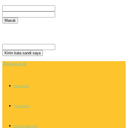
Selamat Datang! Masuk ke akun Anda
nama pengguna
kata sandi Anda
Lupa kata sandi Anda? mendapatkan bantuan
Privacy Policy
Pemulihan password
Memulihkan kata sandi anda
email Anda
Sebuah kata sandi akan dikirimkan ke email Anda.
Remaja Asik
Makanan
Translate
Dunia Remaja