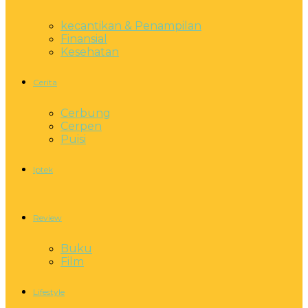
kecantikan & Penampilan
Finansial
Kesehatan
Cerita
Cerbung
Cerpen
Puisi
Iptek
Review
Buku
Film
Lifestyle