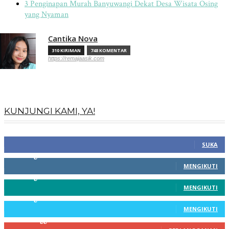
3 Penginapan Murah Banyuwangi Dekat Desa Wisata Osing
yang Nyaman
Cantika Nova
310 KIRIMAN
748 KOMENTAR
https://remajaasik.com
KUNJUNGI KAMI, YA!
100
Fans
SUKA
256
Pengikut
MENGIKUTI
369
Pengikut
MENGIKUTI
217
Pengikut
MENGIKUTI
200
Pelanggan