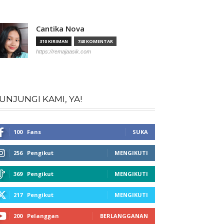
Cantika Nova
310 KIRIMAN
748 KOMENTAR
https://remajaasik.com
UNJUNGI KAMI, YA!
100
Fans
SUKA
256
Pengikut
MENGIKUTI
369
Pengikut
MENGIKUTI
217
Pengikut
MENGIKUTI
200
Pelanggan
BERLANGGANAN