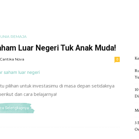
UNIA REMAJA
 Saham Luar Negeri Tuk Anak Muda!
Ke
Cantika Nova
0
Ru
Yu
satu pilihan untuk investasimu di masa depan setidaknya
10
berikut dan cara belajarnya!
Di
ca Selengkapnya
Me
3 
Os