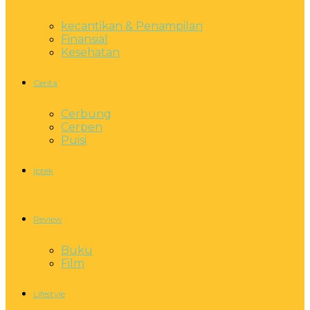
kecantikan & Penampilan
Finansial
Kesehatan
Cerita
Cerbung
Cerpen
Puisi
Iptek
Review
Buku
Film
Lifestyle