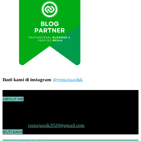
Ikuti kami di instagram
@remajaasikk
ABOUT ME
RemajaAsik.com adalah sebuah situs yang membahas seputar dunia
remaja, cerita, ilmu pengetahuan, teknologi dan hiburan yang
menggambarkan karakter yang aktif, sehat, pintar dan kreatif.
Contact me:
remajaasik2020@gmail.com
IKUTI KAMI