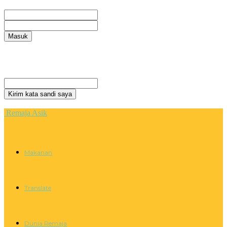
Selamat Datang! Masuk ke akun Anda
nama pengguna
kata sandi Anda
Lupa kata sandi Anda? mendapatkan bantuan
Privacy Policy
Pemulihan password
Memulihkan kata sandi anda
email Anda
Sebuah kata sandi akan dikirimkan ke email Anda.
Remaja Asik
Makanan
Translate
Dunia Remaja