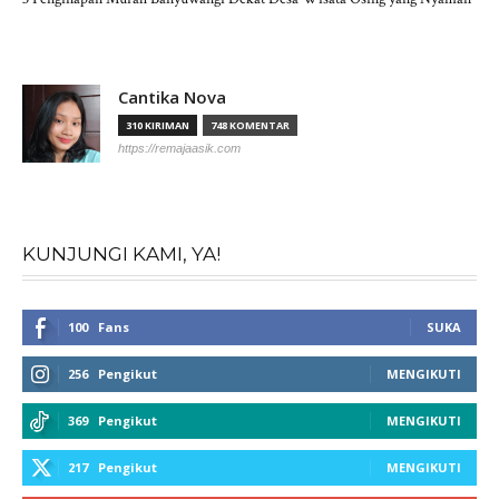
Cantika Nova
310 KIRIMAN
748 KOMENTAR
https://remajaasik.com
KUNJUNGI KAMI, YA!
100
Fans
SUKA
256
Pengikut
MENGIKUTI
369
Pengikut
MENGIKUTI
217
Pengikut
MENGIKUTI