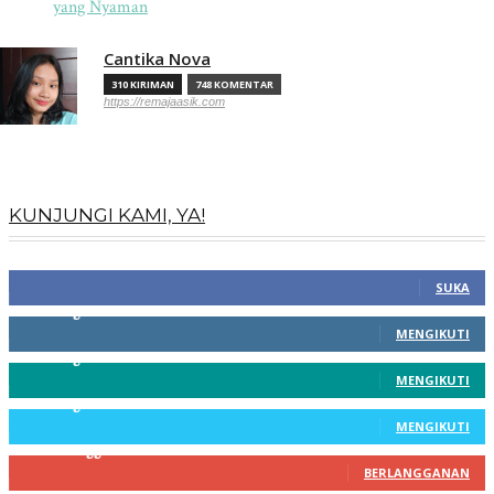
yang Nyaman
Cantika Nova
310 KIRIMAN
748 KOMENTAR
https://remajaasik.com
KUNJUNGI KAMI, YA!
100
Fans
SUKA
256
Pengikut
MENGIKUTI
369
Pengikut
MENGIKUTI
217
Pengikut
MENGIKUTI
200
Pelanggan
BERLANGGANAN