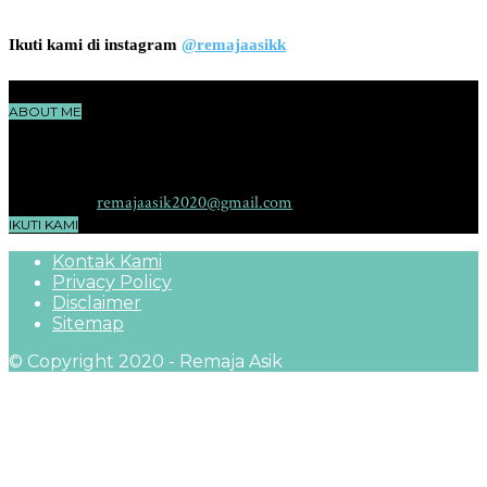
Ikuti kami di instagram
@remajaasikk
ABOUT ME
RemajaAsik.com adalah sebuah situs yang membahas seputar dunia
remaja, cerita, ilmu pengetahuan, teknologi dan hiburan yang
menggambarkan karakter yang aktif, sehat, pintar dan kreatif.
Contact me:
remajaasik2020@gmail.com
IKUTI KAMI
Kontak Kami
Privacy Policy
Disclaimer
Sitemap
© Copyright 2020 - Remaja Asik