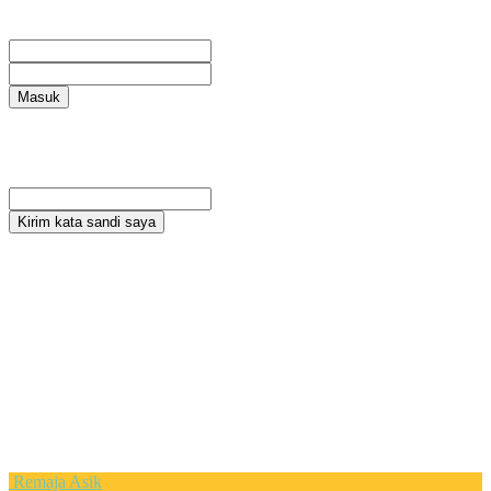
Masuk
Selamat Datang! Masuk ke akun Anda
nama pengguna
kata sandi Anda
Lupa kata sandi Anda? mendapatkan bantuan
Privacy Policy
Pemulihan password
Memulihkan kata sandi anda
email Anda
Sebuah kata sandi akan dikirimkan ke email Anda.
Remaja Asik