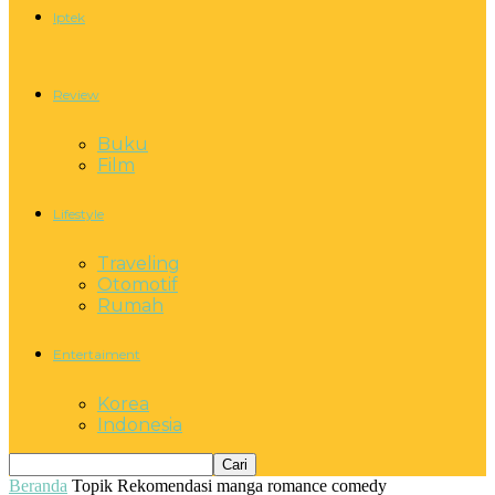
Iptek
Review
Buku
Film
Lifestyle
Traveling
Otomotif
Rumah
Entertaiment
Korea
Indonesia
Beranda
Topik
Rekomendasi manga romance comedy