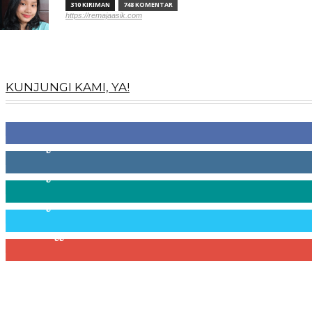
310 KIRIMAN
748 KOMENTAR
https://remajaasik.com
KUNJUNGI KAMI, YA!
100
Fans
256
Pengikut
369
Pengikut
217
Pengikut
200
Pelanggan