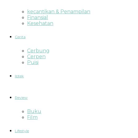
kecantikan & Penampilan
Finansial
Kesehatan
Cerita
Cerbung
Cerpen
Puisi
Iptek
Review
Buku
Film
Lifestyle