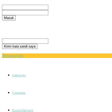
Selamat Datang! Masuk ke akun Anda
nama pengguna
kata sandi Anda
Lupa kata sandi Anda? mendapatkan bantuan
Privacy Policy
Pemulihan password
Memulihkan kata sandi anda
email Anda
Sebuah kata sandi akan dikirimkan ke email Anda.
Remaja Asik
Makanan
Translate
Dunia Remaja