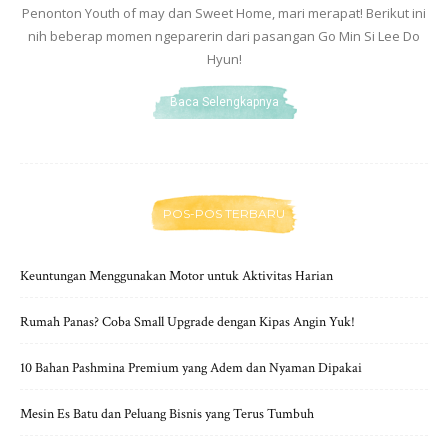
Penonton Youth of may dan Sweet Home, mari merapat! Berikut ini
nih beberap momen ngeparerin dari pasangan Go Min Si Lee Do
Hyun!
Baca Selengkapnya
POS-POS TERBARU
Keuntungan Menggunakan Motor untuk Aktivitas Harian
Rumah Panas? Coba Small Upgrade dengan Kipas Angin Yuk!
10 Bahan Pashmina Premium yang Adem dan Nyaman Dipakai
Mesin Es Batu dan Peluang Bisnis yang Terus Tumbuh