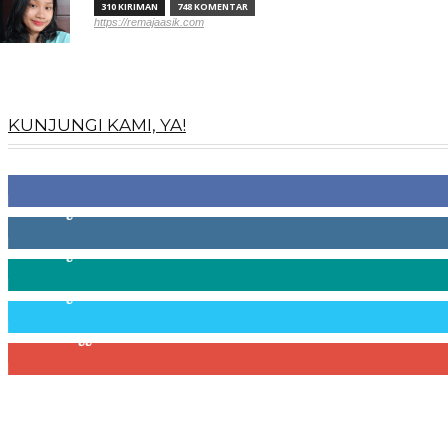
310 KIRIMAN
748 KOMENTAR
https://remajaasik.com
KUNJUNGI KAMI, YA!
100
Fans
256
Pengikut
369
Pengikut
217
Pengikut
200
Pelanggan