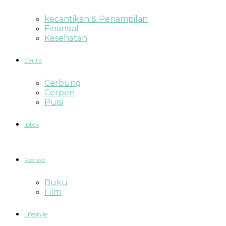
kecantikan & Penampilan
Finansial
Kesehatan
Cerita
Cerbung
Cerpen
Puisi
Iptek
Review
Buku
Film
Lifestyle