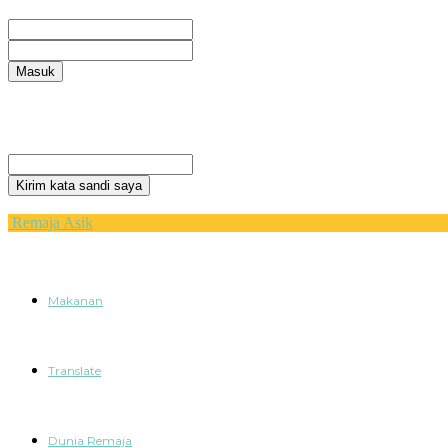
Selamat Datang! Masuk ke akun Anda
nama pengguna
kata sandi Anda
Lupa kata sandi Anda? mendapatkan bantuan
Privacy Policy
Pemulihan password
Memulihkan kata sandi anda
email Anda
Sebuah kata sandi akan dikirimkan ke email Anda.
Remaja Asik
Makanan
Translate
Dunia Remaja