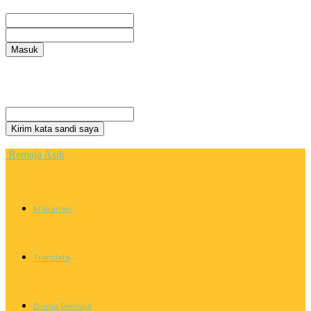
Selamat Datang! Masuk ke akun Anda
nama pengguna
kata sandi Anda
Lupa kata sandi Anda? mendapatkan bantuan
Privacy Policy
Pemulihan password
Memulihkan kata sandi anda
email Anda
Sebuah kata sandi akan dikirimkan ke email Anda.
Remaja Asik
Makanan
Translate
Dunia Remaja