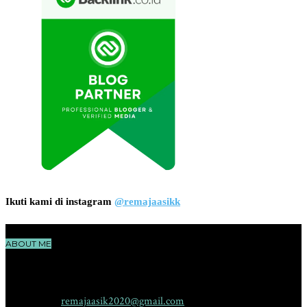
Ikuti kami di instagram
@remajaasikk
ABOUT ME
RemajaAsik.com adalah sebuah situs yang membahas seputar dunia
remaja, cerita, ilmu pengetahuan, teknologi dan hiburan yang
menggambarkan karakter yang aktif, sehat, pintar dan kreatif.
Contact me:
remajaasik2020@gmail.com