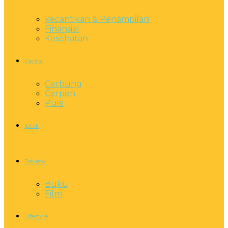
kecantikan & Penampilan
Finansial
Kesehatan
Cerita
Cerbung
Cerpen
Puisi
Iptek
Review
Buku
Film
Lifestyle