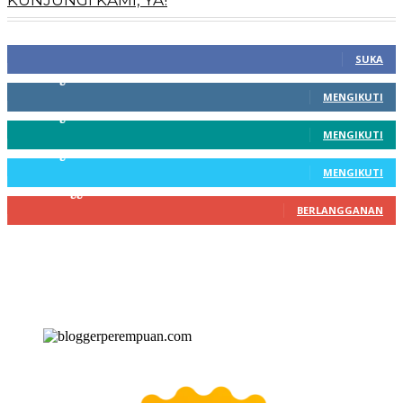
KUNJUNGI KAMI, YA!
100
Fans
SUKA
256
Pengikut
MENGIKUTI
369
Pengikut
MENGIKUTI
217
Pengikut
MENGIKUTI
200
Pelanggan
BERLANGGANAN