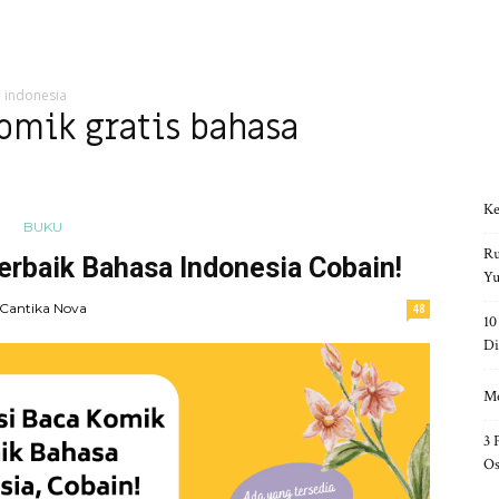
a indonesia
komik gratis bahasa
Ke
BUKU
Ru
erbaik Bahasa Indonesia Cobain!
Yu
Cantika Nova
48
10
Di
Me
3 
Os