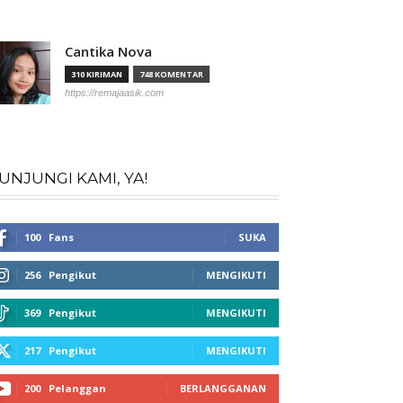
Cantika Nova
310 KIRIMAN
748 KOMENTAR
https://remajaasik.com
UNJUNGI KAMI, YA!
100
Fans
SUKA
256
Pengikut
MENGIKUTI
369
Pengikut
MENGIKUTI
217
Pengikut
MENGIKUTI
200
Pelanggan
BERLANGGANAN