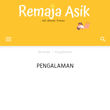
Remaja
Beranda
Pengalaman
PENGALAMAN
Asik