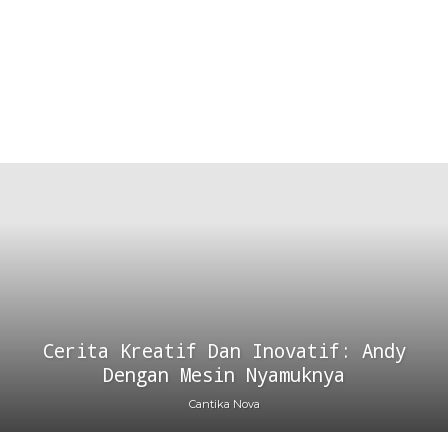
Cerita Kreatif Dan Inovatif: Andy
Dengan Mesin Nyamuknya
Cantika Nova