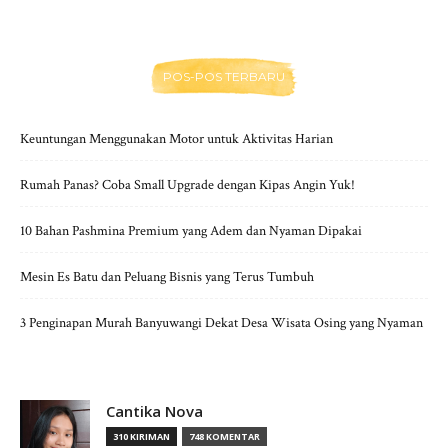
POS-POS TERBARU
Keuntungan Menggunakan Motor untuk Aktivitas Harian
Rumah Panas? Coba Small Upgrade dengan Kipas Angin Yuk!
10 Bahan Pashmina Premium yang Adem dan Nyaman Dipakai
Mesin Es Batu dan Peluang Bisnis yang Terus Tumbuh
3 Penginapan Murah Banyuwangi Dekat Desa Wisata Osing yang Nyaman
Cantika Nova
310 KIRIMAN
748 KOMENTAR