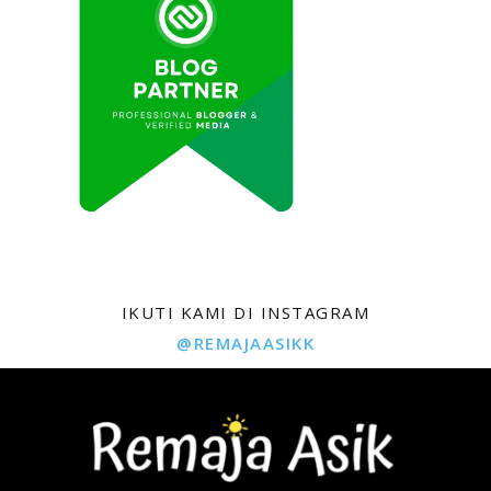
IKUTI KAMI DI INSTAGRAM
@REMAJAASIKK