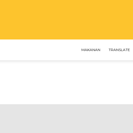
MAKANAN
TRANSLATE