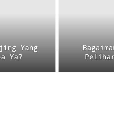
jing Yang
Bagaima
pa Ya?
Peliha