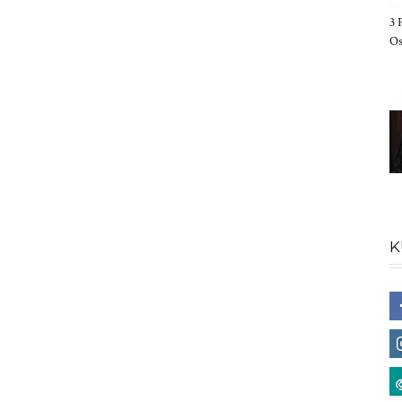
3 
Os
K