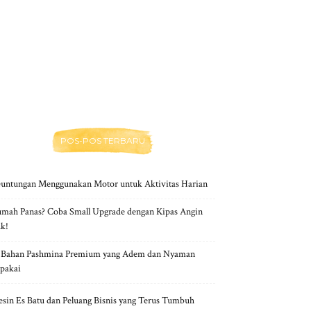
POS-POS TERBARU
untungan Menggunakan Motor untuk Aktivitas Harian
mah Panas? Coba Small Upgrade dengan Kipas Angin
k!
 Bahan Pashmina Premium yang Adem dan Nyaman
pakai
sin Es Batu dan Peluang Bisnis yang Terus Tumbuh