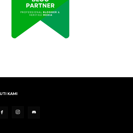
KUTI KAMI