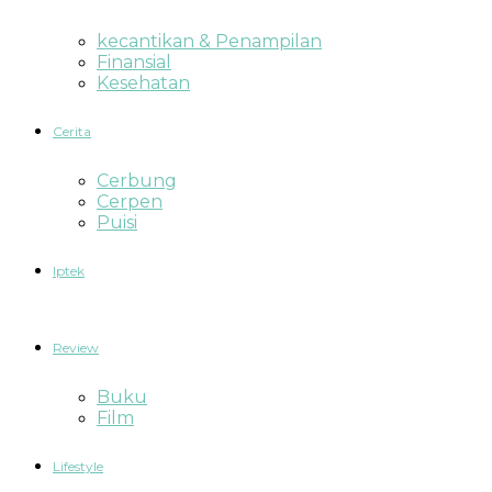
kecantikan & Penampilan
Finansial
Kesehatan
Cerita
Cerbung
Cerpen
Puisi
Iptek
Review
Buku
Film
Lifestyle