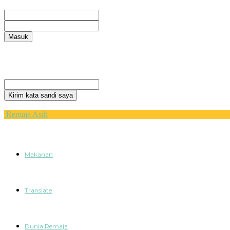
Selamat Datang! Masuk ke akun Anda
nama pengguna
kata sandi Anda
Lupa kata sandi Anda? mendapatkan bantuan
Privacy Policy
Pemulihan password
Memulihkan kata sandi anda
email Anda
Sebuah kata sandi akan dikirimkan ke email Anda.
Remaja Asik
Makanan
Translate
Dunia Remaja