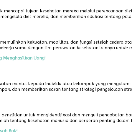
tuk mencapai tujuan kesehatan mereka melalui perencanaan die
k mengelola diet mereka, dan memberikan edukasi tentang pol
k memulihkan kekuatan, mobilitas, dan fungsi setelah cedera
 bekerja sama dengan tim perawatan kesehatan lainnya untuk m
g Menghasilkan Uang!
watan mental kepada individu atau kelompok yang mengalami 
ompok, dan memberikan saran tentang strategi pengelolaan str
a penelitian untuk mengidentifikasi dan menguji pengobatan b
ilmiah tentang kesehatan manusia dan berperan penting dala
sah Kok!