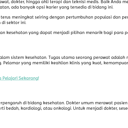
wat, dokter, hingga ahli terapi dan teknisi medis. Baik Anda m
tan, ada banyak opsi karier yang tersedia di bidang ini.
n terus meningkat seiring dengan pertumbuhan populasi dan pe
di sektor ini.
n kesehatan yang dapat menjadi pilihan menarik bagi para penc
alam sistem kesehatan. Tugas utama seorang perawat adalah me
ang. Pelamar yang memiliki keahlian klinis yang kuat, kemamp
 Pelajari Sekarang!
n berpengaruh di bidang kesehatan. Dokter umum merawat pasi
perti bedah, kardiologi, atau onkologi. Untuk menjadi dokter,