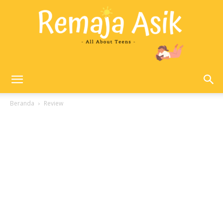
Remaja
Beranda
Review
Asik